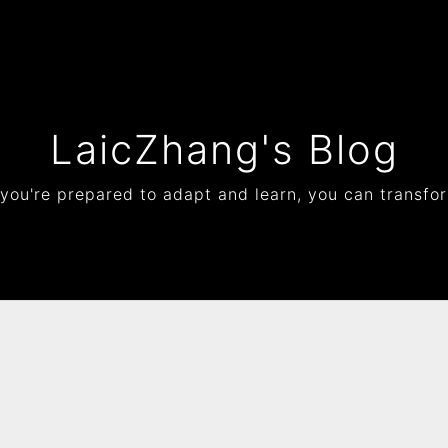
t
LaicZhang's Blog
 you're prepared to adapt and learn, you can transfo