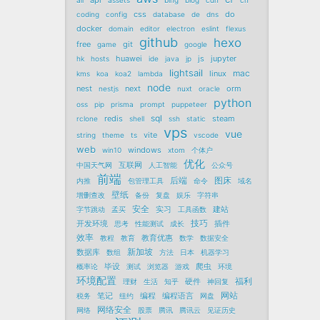
api
ali
assets
bing
blog
cdn
cn
css
do
coding
config
database
de
dns
docker
domain
editor
electron
eslint
flexus
github
hexo
free
git
game
google
huawei
js
jupyter
hk
hosts
ide
java
jp
lightsail
mac
linux
kms
koa
koa2
lambda
node
nest
next
orm
nestjs
nuxt
oracle
python
oss
pip
prisma
prompt
puppeteer
sql
redis
steam
rclone
shell
ssh
static
vps
vue
vite
string
theme
ts
vscode
web
windows
win10
xtom
个体户
优化
互联网
中国天气网
人工智能
公众号
前端
后端
图床
内推
包管理工具
命令
域名
壁纸
增删查改
备份
复盘
娱乐
字符串
安全
实习
建站
字节跳动
孟买
工具函数
技巧
开发环境
插件
思考
性能测试
成长
效率
教育优惠
教程
教育
数学
数据安全
新加坡
数据库
数组
方法
日本
机器学习
毕设
爬虫
概率论
测试
浏览器
游戏
环境
环境配置
福利
硬件
理财
生活
知乎
神回复
网站
笔记
编程
编程语言
税务
纽约
网盘
网络安全
网络
股票
腾讯
腾讯云
见证历史