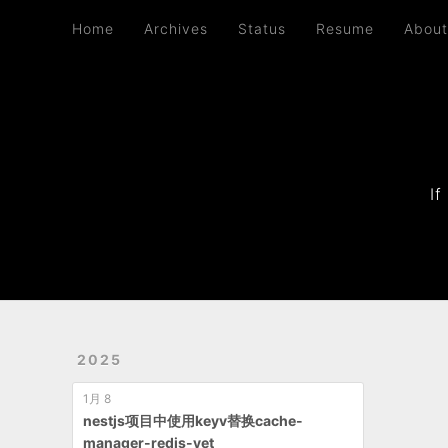
Home
Archives
Status
Resume
About
Home
Archives
Status
Resume
Abou
If
2025
1月 8
nestjs项目中使用keyv替换cache-
manager-redis-yet