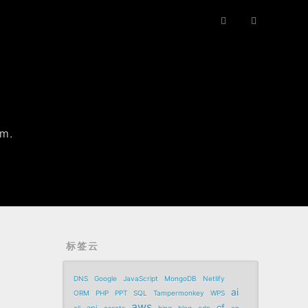
rm.
标签云
DNS
Google
JavaScript
MongoDB
Netlify
ai
ORM
PHP
PPT
SQL
Tampermonkey
WPS
aws
cf