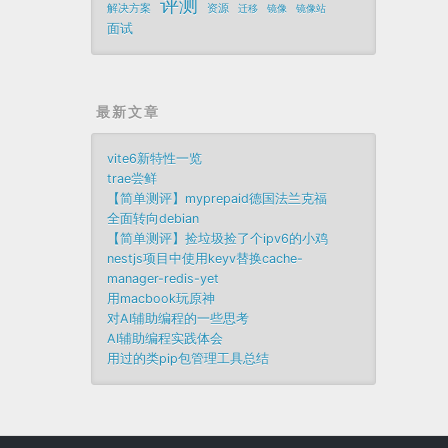
评测
解决方案
资源
迁移
镜像
镜像站
面试
最新文章
vite6新特性一览
trae尝鲜
【简单测评】myprepaid德国法兰克福
全面转向debian
【简单测评】捡垃圾捡了个ipv6的小鸡
nestjs项目中使用keyv替换cache-
manager-redis-yet
用macbook玩原神
对AI辅助编程的一些思考
AI辅助编程实践体会
用过的类pip包管理工具总结