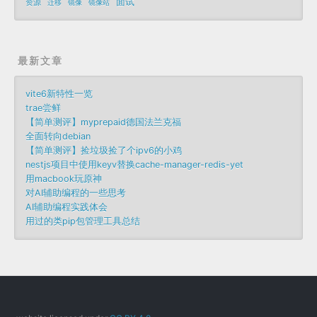
面试
资源
迁移
镜像
镜像站
最新文章
vite6新特性一览
trae尝鲜
【简单测评】myprepaid德国法兰克福
全面转向debian
【简单测评】捡垃圾捡了个ipv6的小鸡
nestjs项目中使用keyv替换cache-manager-redis-yet
用macbook玩原神
对AI辅助编程的一些思考
AI辅助编程实践体会
用过的类pip包管理工具总结