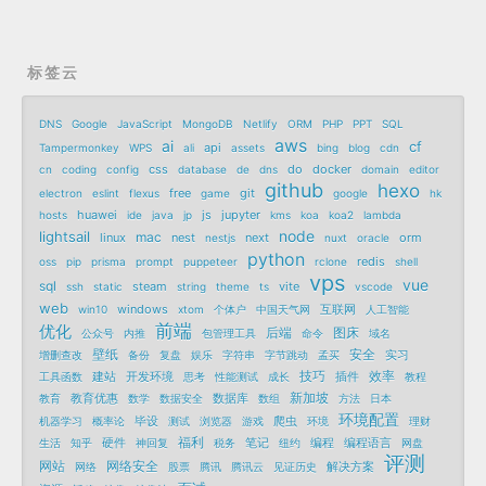
标签云
DNS
Google
JavaScript
MongoDB
Netlify
ORM
PHP
PPT
SQL
aws
ai
cf
api
Tampermonkey
WPS
ali
assets
bing
blog
cdn
css
do
docker
cn
coding
config
database
de
dns
domain
editor
github
hexo
free
git
electron
eslint
flexus
game
google
hk
huawei
js
jupyter
hosts
ide
java
jp
kms
koa
koa2
lambda
node
lightsail
mac
linux
nest
next
orm
nestjs
nuxt
oracle
python
redis
oss
pip
prisma
prompt
puppeteer
rclone
shell
vps
vue
sql
steam
vite
ssh
static
string
theme
ts
vscode
web
windows
互联网
win10
xtom
个体户
中国天气网
人工智能
前端
优化
后端
图床
公众号
内推
包管理工具
命令
域名
壁纸
安全
实习
增删查改
备份
复盘
娱乐
字符串
字节跳动
孟买
技巧
效率
建站
开发环境
插件
工具函数
思考
性能测试
成长
教程
新加坡
教育优惠
数据库
教育
数学
数据安全
数组
方法
日本
环境配置
毕设
爬虫
机器学习
概率论
测试
浏览器
游戏
环境
理财
福利
硬件
笔记
编程
编程语言
生活
知乎
神回复
税务
纽约
网盘
评测
网站
网络安全
解决方案
网络
股票
腾讯
腾讯云
见证历史