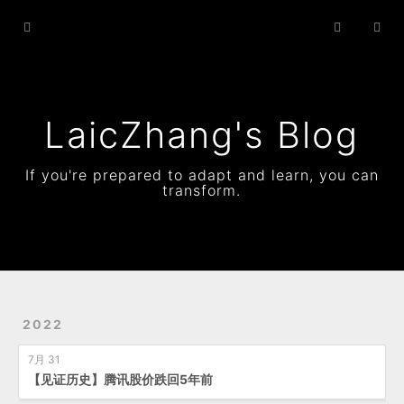
Home
Archives
Status
LaicZhang's Blog
Resume
If you're prepared to adapt and learn, you can
transform.
About
2022
7月 31
【见证历史】腾讯股价跌回5年前