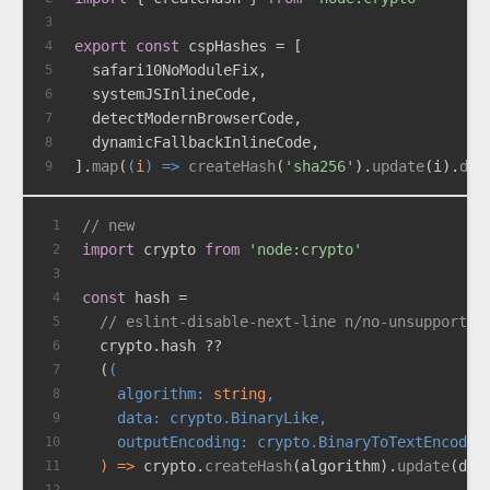
3
export
const
 cspHashes = [
4
  safari10NoModuleFix,
5
  systemJSInlineCode,
6
  detectModernBrowserCode,
7
  dynamicFallbackInlineCode,
8
].
map
(
(
i
) =>
createHash
(
'sha256'
).
update
(i).
dig
9
// new
1
import
 crypto 
from
'node:crypto'
2
3
const
 hash =
4
// eslint-disable-next-line n/no-unsupported
5
  crypto.
hash
 ??
6
  (
(
7
    algorithm: 
string
,
8
    data: crypto.BinaryLike,
9
    outputEncoding: crypto.BinaryToTextEncodin
10
) =>
 crypto.
createHash
(algorithm).
update
(dat
11
12