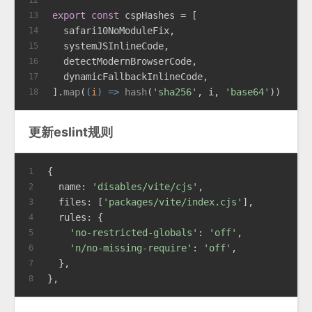
export
const
 cspHashes = [
13
  safari10NoModuleFix,
14
  systemJSInlineCode,
15
  detectModernBrowserCode,
16
  dynamicFallbackInlineCode,
17
].
map
(
(
i
) =>
hash
(
'sha256'
, i, 
'base64'
))
18
更新eslint规则
{
1
name
: 
'disables/vite/cjs'
,
2
files
: [
'packages/vite/index.cjs'
],
3
rules
: {
4
'no-restricted-globals'
: 
'off'
,
5
'n/no-missing-require'
: 
'off'
,
6
  },
7
},
8