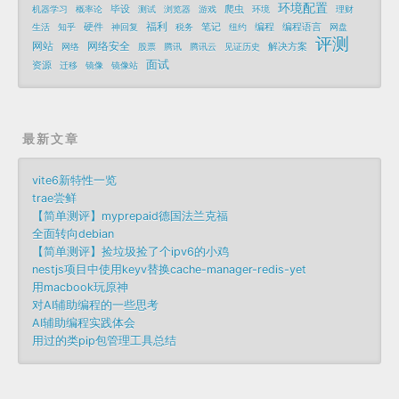
环境配置
毕设
爬虫
机器学习
概率论
测试
浏览器
游戏
环境
理财
福利
硬件
笔记
编程
编程语言
生活
知乎
神回复
税务
纽约
网盘
评测
网站
网络安全
解决方案
网络
股票
腾讯
腾讯云
见证历史
面试
资源
迁移
镜像
镜像站
最新文章
vite6新特性一览
trae尝鲜
【简单测评】myprepaid德国法兰克福
全面转向debian
【简单测评】捡垃圾捡了个ipv6的小鸡
nestjs项目中使用keyv替换cache-manager-redis-yet
用macbook玩原神
对AI辅助编程的一些思考
AI辅助编程实践体会
用过的类pip包管理工具总结