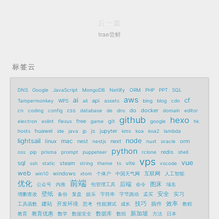
后一篇
trae尝鲜
标签云
DNS
Google
JavaScript
MongoDB
Netlify
ORM
PHP
PPT
SQL
aws
ai
cf
api
Tampermonkey
WPS
ali
assets
bing
blog
cdn
css
do
docker
cn
coding
config
database
de
dns
domain
editor
github
hexo
free
git
electron
eslint
flexus
game
google
hk
huawei
js
jupyter
hosts
ide
java
jp
kms
koa
koa2
lambda
node
lightsail
mac
linux
nest
next
orm
nestjs
nuxt
oracle
python
redis
oss
pip
prisma
prompt
puppeteer
rclone
shell
vps
vue
sql
steam
vite
ssh
static
string
theme
ts
vscode
web
windows
互联网
win10
xtom
个体户
中国天气网
人工智能
前端
优化
后端
图床
公众号
内推
包管理工具
命令
域名
壁纸
安全
实习
增删查改
备份
复盘
娱乐
字符串
字节跳动
孟买
技巧
效率
建站
开发环境
插件
工具函数
思考
性能测试
成长
教程
新加坡
教育优惠
数据库
教育
数学
数据安全
数组
方法
日本