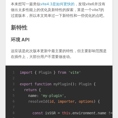
本来想写一篇类似
vite4.3是如何更快的
，发现vite6并没有
做出太多性能上的优化及新特性的探索，算是一个vite7的
过渡版本，所以本文简单过一下新特性和一些优化的点吧。
新特性
环境 API
这应该是此次版本更新中最主要的特性，但主要影响范围是
在插件上，大部分用户不需要做改动。
import
 { 
Plugin
 } 
from
'vite'
1
2
export
function
myPlugin
(
): 
Plugin
 {
3
return
 {
4
name
: 
'my-plugin'
,
5
resolveId
(
id, importer, options
) {
6
7
const
 isSSR = 
this
.
environment
.
name
 !== 
8