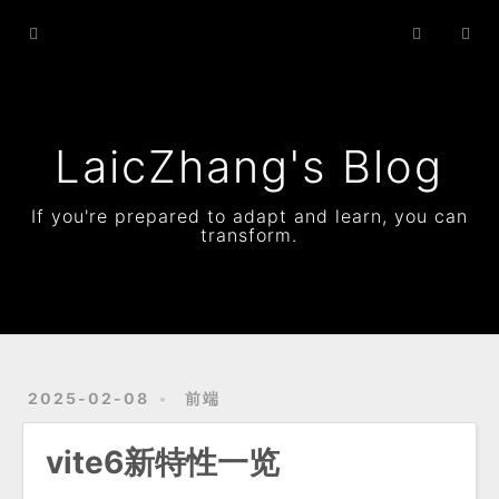
Home
Archives
Status
LaicZhang's Blog
Resume
If you're prepared to adapt and learn, you can
transform.
About
2025-02-08
前端
vite6新特性一览