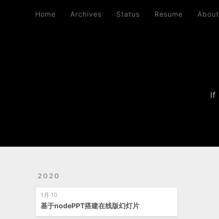
Home
Archives
Status
Resume
About
Home
Archives
Status
Resume
Abou
If
2020
1月 10
基于nodePPT搭建在线版幻灯片