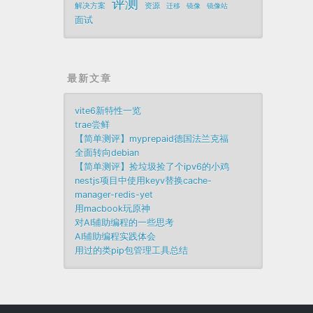
评测
解决方案
资源
迁移
镜像
镜像站
面试
最新文章
vite6新特性一览
trae尝鲜
【简单测评】myprepaid德国法兰克福
全面转向debian
【简单测评】捡垃圾捡了个ipv6的小鸡
nestjs项目中使用keyv替换cache-
manager-redis-yet
用macbook玩原神
对AI辅助编程的一些思考
AI辅助编程实践体会
用过的类pip包管理工具总结