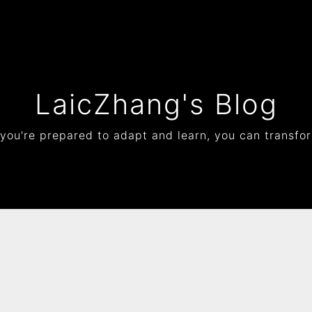
t
LaicZhang's Blog
 you're prepared to adapt and learn, you can transfo