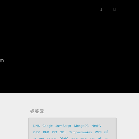
rm.
标签云
DNS
Google
JavaScript
MongoDB
Netlify
ai
ORM
PHP
PPT
SQL
Tampermonkey
WPS
aws
cf