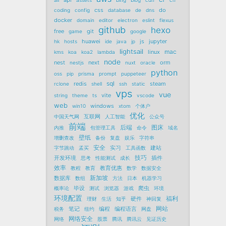
api
ali
assets
bing
blog
cdn
cn
css
do
coding
config
database
de
dns
docker
domain
editor
electron
eslint
flexus
github
hexo
free
git
game
google
huawei
js
jupyter
hk
hosts
ide
java
jp
lightsail
mac
linux
kms
koa
koa2
lambda
node
nest
next
orm
nestjs
nuxt
oracle
python
oss
pip
prisma
prompt
puppeteer
sql
redis
steam
rclone
shell
ssh
static
vps
vue
vite
string
theme
ts
vscode
web
windows
win10
xtom
个体户
优化
互联网
中国天气网
人工智能
公众号
前端
后端
图床
内推
包管理工具
命令
域名
壁纸
增删查改
备份
复盘
娱乐
字符串
安全
实习
建站
字节跳动
孟买
工具函数
技巧
开发环境
插件
思考
性能测试
成长
效率
教育优惠
教程
教育
数学
数据安全
新加坡
数据库
数组
方法
日本
机器学习
毕设
爬虫
概率论
测试
浏览器
游戏
环境
环境配置
福利
硬件
理财
生活
知乎
神回复
网站
笔记
编程
编程语言
税务
纽约
网盘
网络安全
网络
股票
腾讯
腾讯云
见证历史