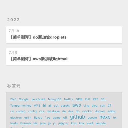
2022
7月 18
【简单测评】do新加坡droplets
7月 9
【简单测评】aws新加坡lightsail
标签云
DNS
Google
JavaScript
MongoDB
Netlify
ORM
PHP
PPT
SQL
aws
ai
cf
api
Tampermonkey
WPS
ali
assets
bing
blog
cdn
css
do
docker
cn
coding
config
database
de
dns
domain
editor
github
hexo
free
git
electron
eslint
flexus
game
google
hk
huawei
js
jupyter
hosts
ide
java
jp
kms
koa
koa2
lambda