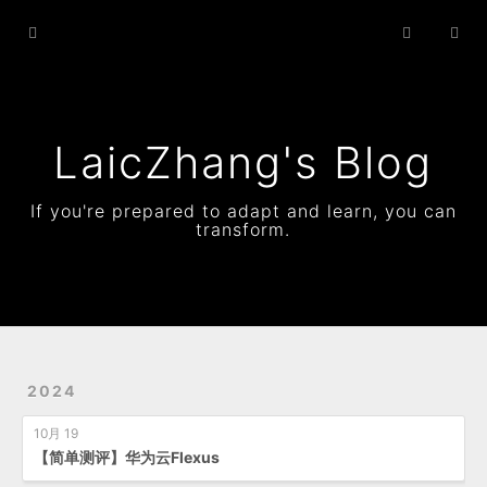
Home
Archives
Status
LaicZhang's Blog
Resume
If you're prepared to adapt and learn, you can
transform.
About
2024
10月 19
【简单测评】华为云Flexus