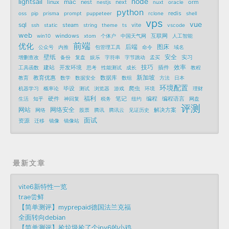
node
lightsail
mac
linux
nest
next
orm
nestjs
nuxt
oracle
python
redis
oss
pip
prisma
prompt
puppeteer
rclone
shell
vps
vue
sql
steam
vite
ssh
static
string
theme
ts
vscode
web
windows
互联网
win10
xtom
个体户
中国天气网
人工智能
前端
优化
后端
图床
公众号
内推
包管理工具
命令
域名
壁纸
安全
实习
增删查改
备份
复盘
娱乐
字符串
字节跳动
孟买
技巧
效率
建站
开发环境
插件
工具函数
思考
性能测试
成长
教程
新加坡
教育优惠
数据库
教育
数学
数据安全
数组
方法
日本
环境配置
毕设
爬虫
机器学习
概率论
测试
浏览器
游戏
环境
理财
福利
硬件
笔记
编程
编程语言
生活
知乎
神回复
税务
纽约
网盘
评测
网站
网络安全
解决方案
网络
股票
腾讯
腾讯云
见证历史
面试
资源
迁移
镜像
镜像站
最新文章
vite6新特性一览
trae尝鲜
【简单测评】myprepaid德国法兰克福
全面转向debian
【简单测评】捡垃圾捡了个ipv6的小鸡