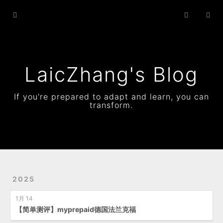
Home
Archives
Status
LaicZhang's Blog
Resume
If you're prepared to adapt and learn, you can
transform.
About
2025
1月 14
【简单测评】myprepaid德国法兰克福