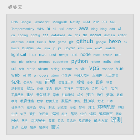
标签云
DNS
Google
JavaScript
MongoDB
Netlify
ORM
PHP
PPT
SQL
aws
ai
cf
api
Tampermonkey
WPS
ali
assets
bing
blog
cdn
css
do
docker
cn
coding
config
database
de
dns
domain
editor
github
hexo
free
git
electron
eslint
flexus
game
google
hk
huawei
js
jupyter
hosts
ide
java
jp
kms
koa
koa2
lambda
node
lightsail
mac
linux
nest
next
orm
nestjs
nuxt
oracle
python
redis
oss
pip
prisma
prompt
puppeteer
rclone
shell
vps
vue
sql
steam
vite
ssh
static
string
theme
ts
vscode
web
windows
互联网
win10
xtom
个体户
中国天气网
人工智能
前端
优化
后端
图床
公众号
内推
包管理工具
命令
域名
壁纸
安全
实习
增删查改
备份
复盘
娱乐
字符串
字节跳动
孟买
技巧
效率
建站
开发环境
插件
工具函数
思考
性能测试
成长
教程
新加坡
教育优惠
数据库
教育
数学
数据安全
数组
方法
日本
环境配置
毕设
爬虫
机器学习
概率论
测试
浏览器
游戏
环境
理财
福利
硬件
笔记
编程
编程语言
生活
知乎
神回复
税务
纽约
网盘
评测
网站
网络安全
解决方案
网络
股票
腾讯
腾讯云
见证历史
面试
资源
迁移
镜像
镜像站