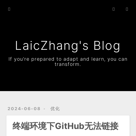
Home
Archives
Status
LaicZhang's Blog
Resume
If you're prepared to adapt and learn, you can
transform.
About
2024-06-08
优化
终端环境下GitHub无法链接