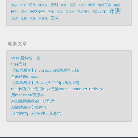
福利
硬件
笔记
编程
编程语言
生活
知乎
神回复
税务
纽约
网盘
评测
网站
网络安全
解决方案
网络
股票
腾讯
腾讯云
见证历史
面试
资源
迁移
镜像
镜像站
最新文章
vite6新特性一览
trae尝鲜
【简单测评】myprepaid德国法兰克福
全面转向debian
【简单测评】捡垃圾捡了个ipv6的小鸡
nestjs项目中使用keyv替换cache-manager-redis-yet
用macbook玩原神
对AI辅助编程的一些思考
AI辅助编程实践体会
用过的类pip包管理工具总结