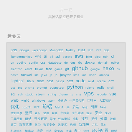
后一篇
黑神话悟空已开启预售
标签云
DNS
Google
JavaScript
MongoDB
Netlify
ORM
PHP
PPT
SQL
aws
ai
cf
api
Tampermonkey
WPS
ali
assets
bing
blog
cdn
css
do
docker
cn
coding
config
database
de
dns
domain
editor
github
hexo
free
git
electron
eslint
flexus
game
google
hk
huawei
js
jupyter
hosts
ide
java
jp
kms
koa
koa2
lambda
node
lightsail
mac
linux
nest
next
orm
nestjs
nuxt
oracle
python
redis
oss
pip
prisma
prompt
puppeteer
rclone
shell
vps
vue
sql
steam
vite
ssh
static
string
theme
ts
vscode
web
windows
互联网
win10
xtom
个体户
中国天气网
人工智能
前端
优化
后端
图床
公众号
内推
包管理工具
命令
域名
壁纸
安全
实习
增删查改
备份
复盘
娱乐
字符串
字节跳动
孟买
技巧
效率
建站
开发环境
插件
工具函数
思考
性能测试
成长
教程
新加坡
教育优惠
数据库
教育
数学
数据安全
数组
方法
日本
环境配置
毕设
爬虫
机器学习
概率论
测试
浏览器
游戏
环境
理财