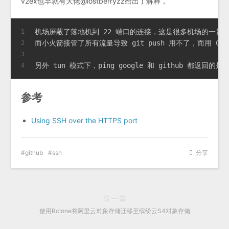
v2ex也早就有大佬@lostberryzz给出了解释，
机场屏蔽了落地机到 22 端口的连接，这是很多机场的一贯作
1
而小火箭接管了所有流量导致 git push 用不了，而用 C
2
3
另外 tun 模式下，ping google 和 github 都返回的是
4
参考
Using SSH over the HTTPS port
github
ssh
分享
前一篇
使用Rclone将阿里云对象存储迁移至缤纷云S4对象存储