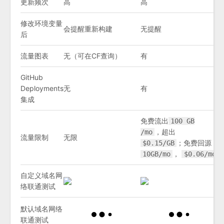
更新频次
高
高
修改环境变量
会提醒重新构建
无提醒
后
流量图表
无（可在CF查询）
有
GitHub
Deployments
无
有
集成
免费流出
100 GB
，超出
/mo
流量限制
无限
；免费回源
$0.15/GB
，
10GB/mo
$0.06/mo
自定义域名网
络联通测试
默认域名网络
联通测试