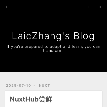
Home
Archives
Status
LaicZhang's Blog
Resume
If you're prepared to adapt and learn, you can
transform.
About
2025-07-10
NUXT
NuxtHub尝鲜