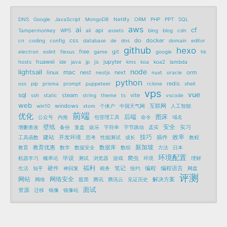
DNS
Google
JavaScript
MongoDB
Netlify
ORM
PHP
PPT
SQL
aws
ai
cf
api
Tampermonkey
WPS
ali
assets
bing
blog
cdn
css
do
docker
cn
coding
config
database
de
dns
domain
editor
github
hexo
free
git
electron
eslint
flexus
game
google
hk
huawei
js
jupyter
hosts
ide
java
jp
kms
koa
koa2
lambda
node
lightsail
mac
linux
nest
next
orm
nestjs
nuxt
oracle
python
redis
oss
pip
prisma
prompt
puppeteer
rclone
shell
vps
vue
sql
steam
vite
ssh
static
string
theme
ts
vscode
web
windows
互联网
win10
xtom
个体户
中国天气网
人工智能
前端
优化
后端
图床
公众号
内推
包管理工具
命令
域名
壁纸
安全
实习
增删查改
备份
复盘
娱乐
字符串
字节跳动
孟买
技巧
效率
建站
开发环境
插件
工具函数
思考
性能测试
成长
教程
新加坡
教育优惠
数据库
教育
数学
数据安全
数组
方法
日本
环境配置
毕设
爬虫
机器学习
概率论
测试
浏览器
游戏
环境
理财
福利
硬件
笔记
编程
编程语言
生活
知乎
神回复
税务
纽约
网盘
评测
网站
网络安全
解决方案
网络
股票
腾讯
腾讯云
见证历史
面试
资源
迁移
镜像
镜像站