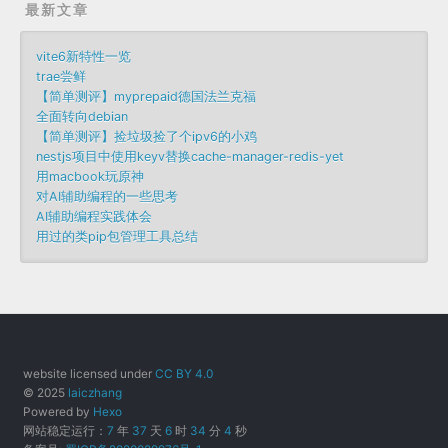
最新文章
vite6新特性一览
trae尝鲜
【简单测评】myprepaid德国法兰克福
全面转向debian
【简单测评】捡垃圾捡了个ipv6的小鸡
nestjs项目中使用keyv替换cache-manager-redis-yet
用macbook玩原神
对AI辅助编程的一些思考
AI辅助编程实践体会
用过的类pip包管理工具总结
website licensed under
CC BY 4.0
© 2025
laiczhang
Powered by
Hexo
网站稳定运行：
7
年
37
天
6
时
34
分
4
秒