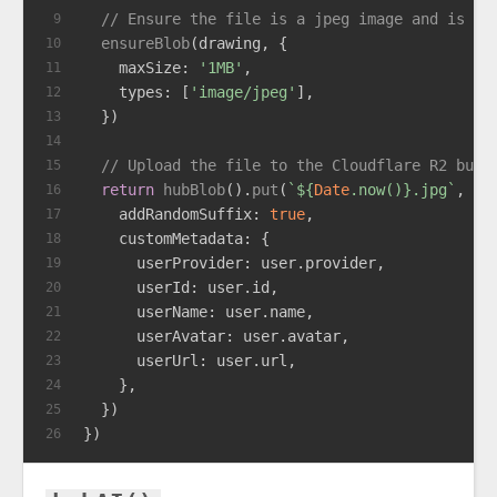
// Ensure the file is a jpeg image and is no
9
ensureBlob
(drawing, {
10
maxSize
: 
'1MB'
,
11
types
: [
'image/jpeg'
],
12
  })
13
14
// Upload the file to the Cloudflare R2 buck
15
return
hubBlob
().
put
(
`
${
Date
.now()}
.jpg`
, dr
16
addRandomSuffix
: 
true
,
17
customMetadata
: {
18
userProvider
: user.
provider
,
19
userId
: user.
id
,
20
userName
: user.
name
,
21
userAvatar
: user.
avatar
,
22
userUrl
: user.
url
,
23
    },
24
  })
25
})
26