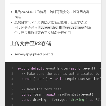
此为2024.6.17的情况，随时可能变化，以官网内容
为准
虽然目前nuxthub的默认域名还能用，但迟早被滥
用，还是会步入
和
的后
*.page.dev
*vercel.app
尘，还是建议绑定自定义域名进行使用
上传文件至R2存储
server/api/upload.post.ts
export
default
eventHandler
(
async
 (event) => {
1
// Make sure the user is authenticated to up
2
const
 { user } = 
await
 requireUserSession(ev
3
4
// Read the form data
5
const
 form = 
await
readFormData
(event)
6
const
 drawing = form.
get
(
'drawing'
) 
as
File
7
8