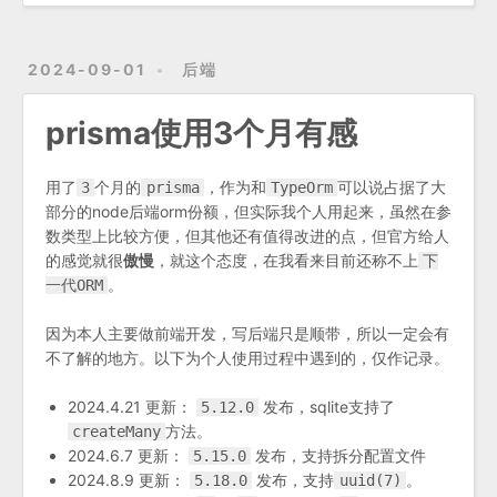
2024-09-01
后端
prisma使用3个月有感
用了
个月的
，作为和
可以说占据了大
3
prisma
TypeOrm
部分的node后端orm份额，但实际我个人用起来，虽然在参
数类型上比较方便，但其他还有值得改进的点，但官方给人
的感觉就很
傲慢
，就这个态度，在我看来目前还称不上
下
。
一代ORM
因为本人主要做前端开发，写后端只是顺带，所以一定会有
不了解的地方。以下为个人使用过程中遇到的，仅作记录。
2024.4.21 更新：
发布，sqlite支持了
5.12.0
方法。
createMany
2024.6.7 更新：
发布，支持拆分配置文件
5.15.0
2024.8.9 更新：
发布，支持
。
5.18.0
uuid(7)