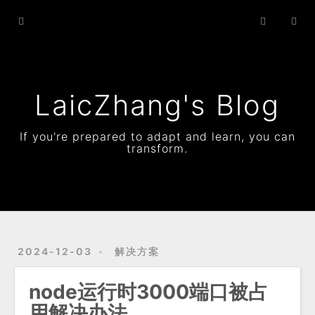
Home
Archives
Status
LaicZhang's Blog
Resume
If you're prepared to adapt and learn, you can
transform.
About
2024-12-03
解决方案
node运行时3000端口被占
用解决办法