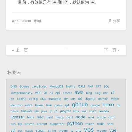
目前，有效值只有
和
，默认值为
。
4
7
4
api
orm
sql
分享
…
« 上一页
下一页 »
标签云
DNS
Google
JavaScript
MongoDB
Netlify
ORM
PHP
PPT
SQL
aws
ai
cf
api
Tampermonkey
WPS
ali
assets
bing
blog
cdn
css
do
docker
cn
coding
config
database
de
dns
domain
editor
github
hexo
free
git
electron
eslint
flexus
game
google
hk
huawei
js
jupyter
hosts
ide
java
jp
kms
koa
koa2
lambda
node
lightsail
mac
linux
nest
next
orm
nestjs
nuxt
oracle
python
redis
oss
pip
prisma
prompt
puppeteer
rclone
shell
vps
vue
sql
steam
vite
ssh
static
string
theme
ts
vscode