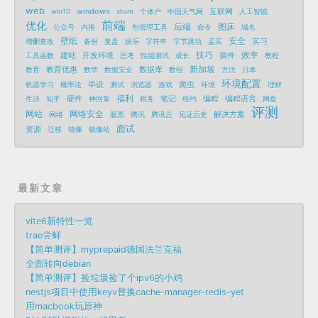
web
windows
互联网
win10
xtom
个体户
中国天气网
人工智能
前端
优化
后端
图床
公众号
内推
包管理工具
命令
域名
壁纸
安全
实习
增删查改
备份
复盘
娱乐
字符串
字节跳动
孟买
技巧
效率
建站
开发环境
插件
工具函数
思考
性能测试
成长
教程
新加坡
教育优惠
数据库
教育
数学
数据安全
数组
方法
日本
环境配置
毕设
爬虫
机器学习
概率论
测试
浏览器
游戏
环境
理财
福利
硬件
笔记
编程
编程语言
生活
知乎
神回复
税务
纽约
网盘
评测
网站
网络安全
解决方案
网络
股票
腾讯
腾讯云
见证历史
面试
资源
迁移
镜像
镜像站
最新文章
vite6新特性一览
trae尝鲜
【简单测评】myprepaid德国法兰克福
全面转向debian
【简单测评】捡垃圾捡了个ipv6的小鸡
nestjs项目中使用keyv替换cache-manager-redis-yet
用macbook玩原神