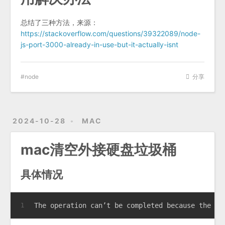
总结了三种方法，来源：
https://stackoverflow.com/questions/39322089/node-
js-port-3000-already-in-use-but-it-actually-isnt
node
分享
2024-10-28
MAC
mac清空外接硬盘垃圾桶
具体情况
The operation can’t be completed because the it
1